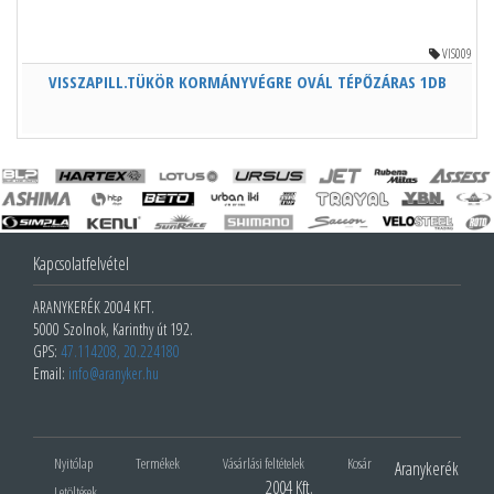
VIS009
VISSZAPILL.TÜKÖR KORMÁNYVÉGRE OVÁL TÉPŐZÁRAS 1DB
Kapcsolatfelvétel
ARANYKERÉK 2004 KFT.
5000 Szolnok, Karinthy út 192.
GPS:
47.114208, 20.224180
Email:
info@aranyker.hu
Nyitólap
Termékek
Vásárlási feltételek
Kosár
Aranykerék
2004 Kft.
Letöltések