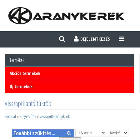
BEJELENTKEZÉS
TOGGLE
NAVIGATI
Termékek
Akciós termékek
Új termékek
Visszapillantó tükrök
Főoldal
»
Kiegészítők
»
Visszapillantó tükrök