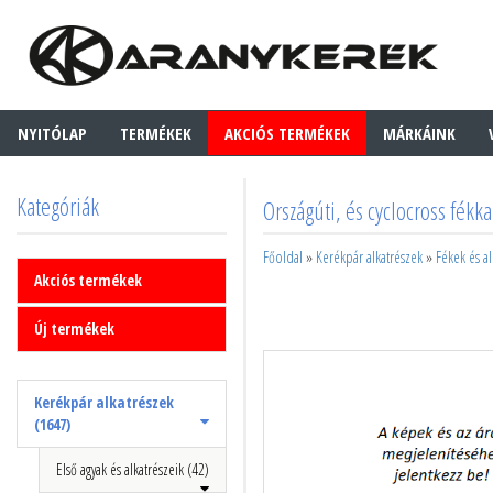
NYITÓLAP
TERMÉKEK
AKCIÓS TERMÉKEK
MÁRKÁINK
Kategóriák
Országúti, és cyclocross fékka
Főoldal
»
Kerékpár alkatrészek
»
Fékek és al
Akciós termékek
Új termékek
Kerékpár alkatrészek
(1647)
Első agyak és alkatrészeik (42)