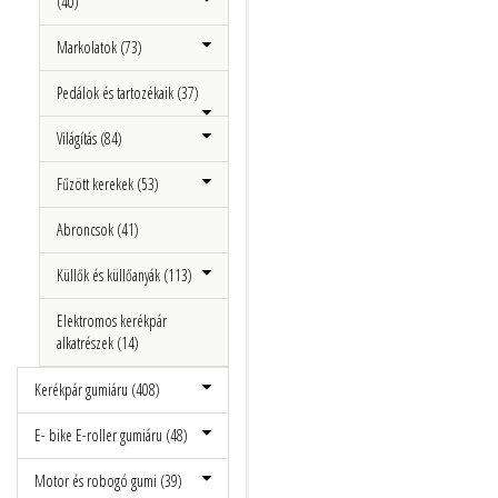
(40)
Markolatok (73)
Pedálok és tartozékaik (37)
Világítás (84)
Fűzött kerekek (53)
Abroncsok (41)
Küllők és küllőanyák (113)
Elektromos kerékpár
alkatrészek (14)
Kerékpár gumiáru (408)
E- bike E-roller gumiáru (48)
Motor és robogó gumi (39)