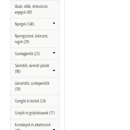
Vázak, villák, dekorációs
anyagok (69)
Nyergek (140)
Nyeregcsövek, bilincsek,
rugók (29)
Csomagtartók (23)
Sárvédők, sárvédő pálcák
(98)
Láncvédők, szoknyavédők
(18)
Csengők és kürtök (24)
Golyók és golyóskosarak (17)
Kormányok és alkatrészeik