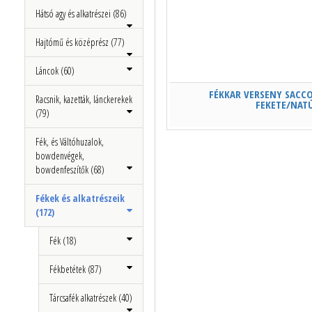
Hátsó agy és alkatrészei (86)
Hajtómű és középrész (77)
Láncok (60)
FÉKKAR VERSENY SACC
Racsnik, kazetták, lánckerekek
FEKETE/NAT
(79)
Fék, és Váltóhuzalok,
bowdenvégek,
bowdenfeszítők (68)
Fékek és alkatrészeik
(172)
Fék (18)
Fékbetétek (87)
Tárcsafék alkatrészek (40)