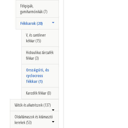
Fékpipák,
gumiharmónikák (7)
Fékkarok (20)
V, és cantilever
kékkar (15)
Hidraulikus tárcsafék
fékkar (3)
Országúti, és
cyclocross
fékkar (1)
Karosfék fékkar (0)
Váltók és alkatrészeik (137)
Oldaltámaszok és kitámasztó
kerekek (53)