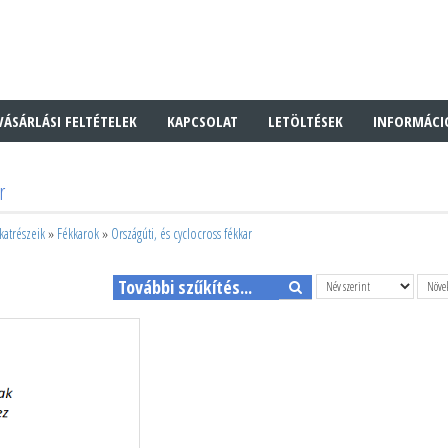
VÁSÁRLÁSI FELTÉTELEK
KAPCSOLAT
LETÖLTÉSEK
INFORMÁCI
r
katrészeik
»
Fékkarok
»
Országúti, és cyclocross fékkar