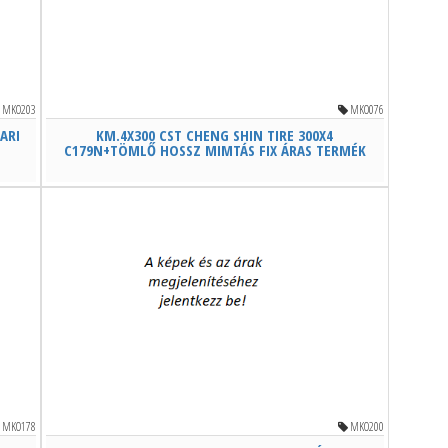
MKO203
MKO076
PARI
KM.4X300 CST CHENG SHIN TIRE 300X4
C179N+TÖMLŐ HOSSZ MIMTÁS FIX ÁRAS TERMÉK
MKO178
MKO200