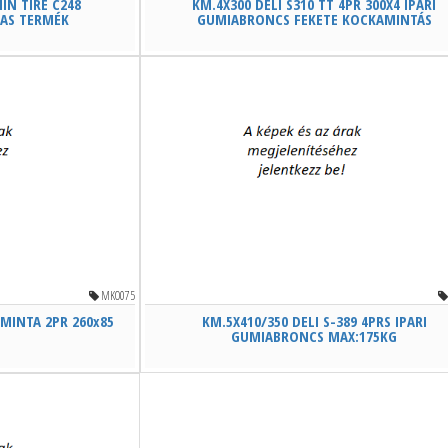
IN TIRE C248
KM.4X300 DELI S310 TT 4PR 300X4 IPARI
RAS TERMÉK
GUMIABRONCS FEKETE KOCKAMINTÁS
MKO075
MINTA 2PR 260x85
KM.5X410/350 DELI S-389 4PRS IPARI
GUMIABRONCS MAX:175KG