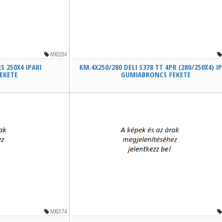
MKO204
S 250X4 IPARI
KM.4X250/280 DELI S378 TT 4PR (280/250X4) I
EKETE
GUMIABRONCS FEKETE
MKO174