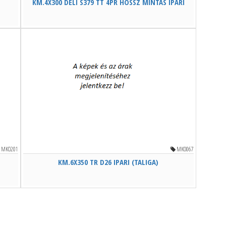
KM.4X300 DELI S379 TT 4PR HOSSZ MINTÁS IPARI
MKO201
MKO067
KM.6X350 TR D26 IPARI (TALIGA)