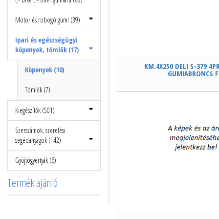
Motor és robogó gumi (39)
Ipari és egészségügyi
köpenyek, tömlők (17)
KM.4X250 DELI S-379 4PR
Köpenyek (10)
GUMIABRONCS F
Tömlők (7)
Kiegészítők (501)
Szerszámok, szerelési
segédanyagok (142)
Gyújtógyertyák (6)
Termék ajánló