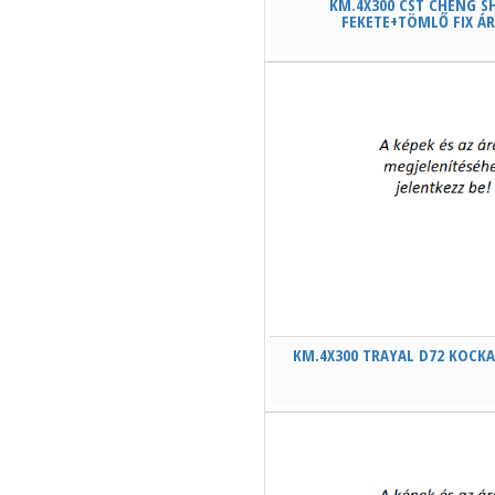
KM.4X300 CST CHENG SH
FEKETE+TÖMLŐ FIX Á
KM.4X300 TRAYAL D72 KOCKA