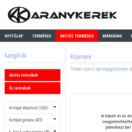
NYITÓLAP
TERMÉKEK
AKCIÓS TERMÉKEK
MÁRKÁINK
Kategóriák
Köpenyek
Főoldal
»
Ipari és egészségügyi köpenyek, t
Akciós termékek
Új termékek
Kerékpár alkatrészek (1642)
Kerékpár gumiáru (403)
E- bike E-roller gumiáru (48)