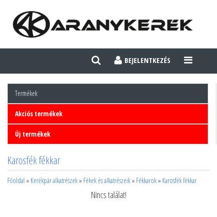
BEJELENTKEZÉS
TOGGLE
NAVIGATI
Termékek
Akciós termékek
Új termékek
Karosfék fékkar
Főoldal
»
Kerékpár alkatrészek
»
Fékek és alkatrészeik
»
Fékkarok
»
Karosfék fékkar
Nincs találat!