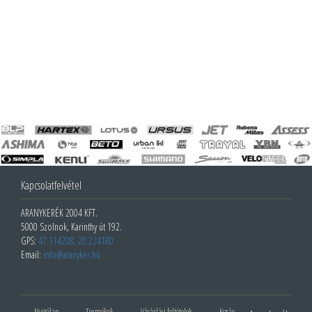
Kapcsolatfelvétel
ARANYKERÉK 2004 KFT.
5000 Szolnok, Karinthy út 192.
GPS:
47.114208, 20.224180
Email:
info@aranyker.hu
Nyitólap
Termékek
Vásárlási feltételek
Kosár