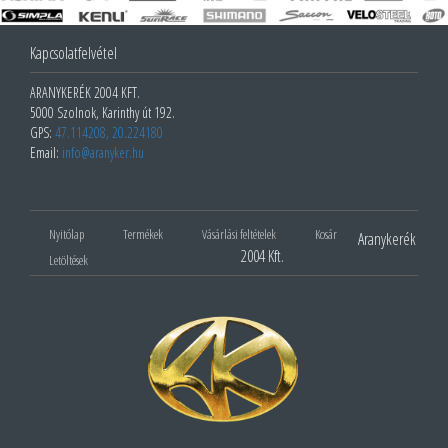
Kapcsolatfelvétel
ARANYKERÉK 2004 KFT.
5000 Szolnok, Karinthy út 192.
GPS:
47.114208, 20.224180
Email:
info@aranyker.hu
Nyitólap
Termékek
Vásárlási feltételek
Kosár
Aranykerék
2004 Kft.
Letöltések