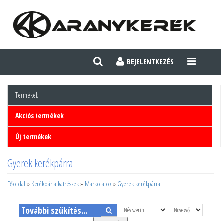
BEJELENTKEZÉS
TOGGLE
NAVIGATI
Termékek
Akciós termékek
Új termékek
Gyerek kerékpárra
Főoldal
»
Kerékpár alkatrészek
»
Markolatok
»
Gyerek kerékpárra