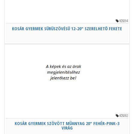
KOS094
KOSÁR GYERMEK SŰRŰSZÖVÉSŰ 12-20" SZERELHETŐ FEKETE
KOS092
KOSÁR GYERMEK SZÖVÖTT MŰANYAG 20" FEHÉR-PINK-3
VIRÁG