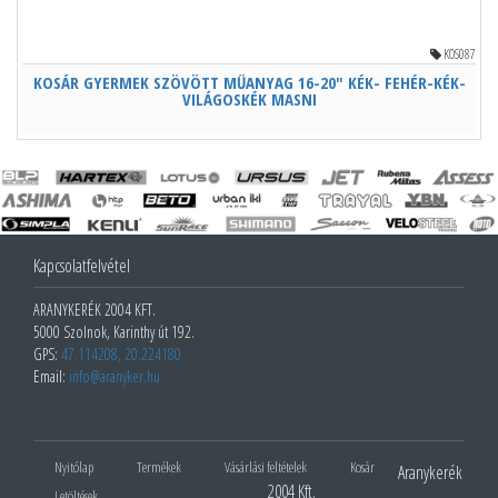
KOS087
KOSÁR GYERMEK SZÖVÖTT MŰANYAG 16-20" KÉK- FEHÉR-KÉK-
VILÁGOSKÉK MASNI
Kapcsolatfelvétel
ARANYKERÉK 2004 KFT.
5000 Szolnok, Karinthy út 192.
GPS:
47.114208, 20.224180
Email:
info@aranyker.hu
Nyitólap
Termékek
Vásárlási feltételek
Kosár
Aranykerék
2004 Kft.
Letöltések