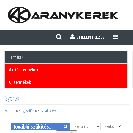
BEJELENTKEZÉS
TOGGLE
NAVIGATI
Termékek
Akciós termékek
Új termékek
Gyerek
Főoldal
»
Kiegészítők
»
Kosarak
»
Gyerek