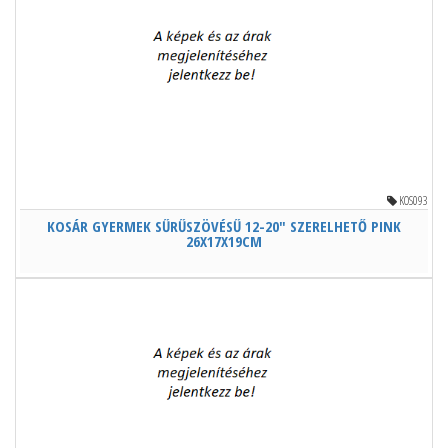
KOS093
KOSÁR GYERMEK SŰRŰSZÖVÉSŰ 12-20" SZERELHETŐ PINK
26X17X19CM