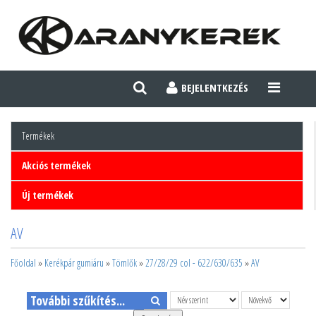
BEJELENTKEZÉS
TOGGLE
NAVIGATI
Termékek
Akciós termékek
Új termékek
AV
Főoldal
»
Kerékpár gumiáru
»
Tömlők
»
27/28/29 col - 622/630/635
»
AV