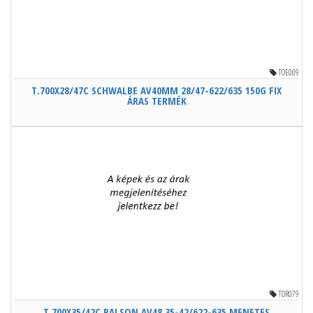
TOE009
T.700X28/47C SCHWALBE AV40MM 28/47-622/635 150G FIX
ÁRAS TERMÉK
TOR079
T.700X35/42C RALSON AV48 35-42/622-635 MENETES