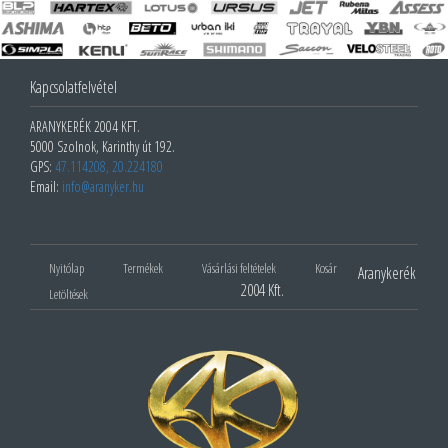
Kapcsolatfelvétel
ARANYKERÉK 2004 KFT.
5000 Szolnok, Karinthy út 192.
GPS:
47.114208, 20.224180
Email:
info@aranyker.hu
Nyitólap
Termékek
Vásárlási feltételek
Kosár
Aranykerék
2004 Kft.
Letöltések