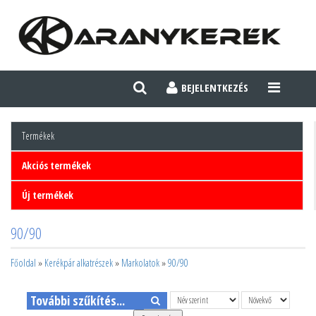
BEJELENTKEZÉS
TOGGLE
NAVIGATI
Termékek
Akciós termékek
Új termékek
90/90
Főoldal
»
Kerékpár alkatrészek
»
Markolatok
»
90/90