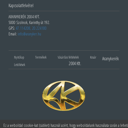
Kapcsolatfelvétel
ARANYKERÉK 2004 KFT.
5000 Szolnok, Karinthy út 192.
GPS:
47.114208, 20.224180
Email:
info@aranyker.hu
Nyitólap
Termékek
Vásárlási feltételek
Kosár
Aranykerék
2004 Kft.
Letöltések
Ez a weboldal cookie-kat (sütiket) használ azért, hogy weboldalunk használata során a lehet