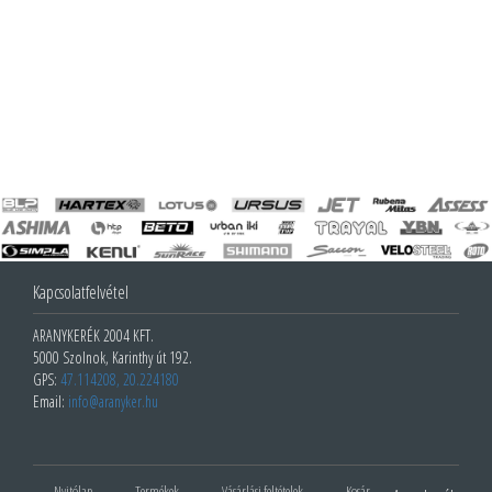
Kapcsolatfelvétel
ARANYKERÉK 2004 KFT.
5000 Szolnok, Karinthy út 192.
GPS:
47.114208, 20.224180
Email:
info@aranyker.hu
Nyitólap
Termékek
Vásárlási feltételek
Kosár