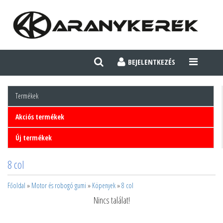
BEJELENTKEZÉS
TOGGLE
NAVIGATI
Termékek
Akciós termékek
Új termékek
8 col
Főoldal
»
Motor és robogó gumi
»
Köpenyek
»
8 col
Nincs találat!