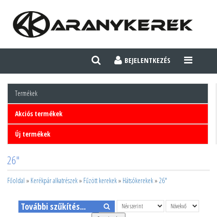
BEJELENTKEZÉS
TOGGLE
NAVIGATI
Termékek
Akciós termékek
Új termékek
26"
Főoldal
»
Kerékpár alkatrészek
»
Fűzött kerekek
»
Hátsókerekek
»
26"