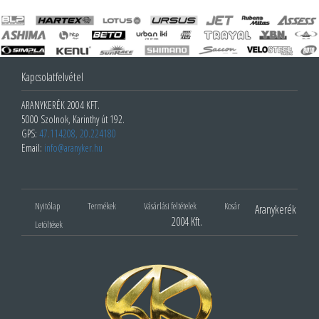
Kapcsolatfelvétel
ARANYKERÉK 2004 KFT.
5000 Szolnok, Karinthy út 192.
GPS:
47.114208, 20.224180
Email:
info@aranyker.hu
Nyitólap
Termékek
Vásárlási feltételek
Kosár
Aranykerék
2004 Kft.
Letöltések