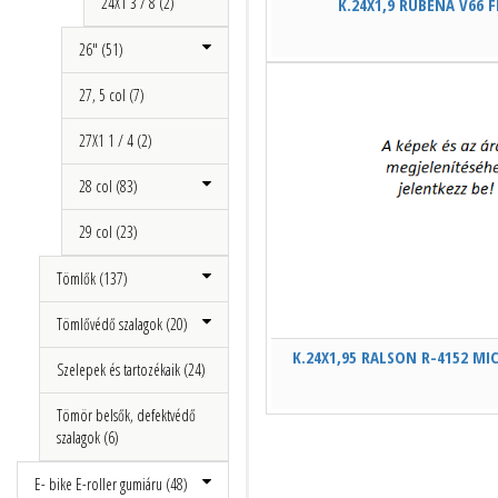
24X1 3 / 8 (2)
K.24X1,9 RUBENA V66 F
26" (51)
27, 5 col (7)
27X1 1 / 4 (2)
28 col (83)
29 col (23)
Tömlők (137)
Tömlővédő szalagok (20)
K.24X1,95 RALSON R-4152 MI
Szelepek és tartozékaik (24)
Tömör belsők, defektvédő
szalagok (6)
E- bike E-roller gumiáru (48)