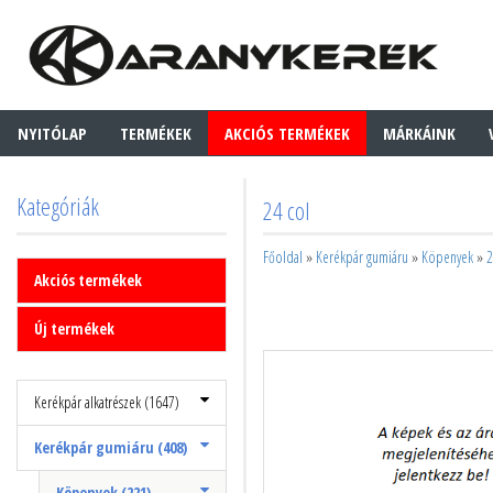
NYITÓLAP
TERMÉKEK
AKCIÓS TERMÉKEK
MÁRKÁINK
Kategóriák
24 col
Főoldal
»
Kerékpár gumiáru
»
Köpenyek
»
2
Akciós termékek
Új termékek
Kerékpár alkatrészek (1647)
Kerékpár gumiáru (408)
Köpenyek (221)