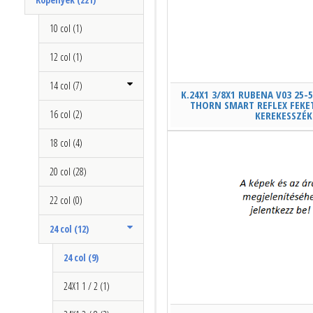
10 col (1)
12 col (1)
14 col (7)
K.24X1 3/8X1 RUBENA V03 25
THORN SMART REFLEX FEK
16 col (2)
KEREKESSZÉK
18 col (4)
20 col (28)
22 col (0)
24 col (12)
24 col (9)
24X1 1 / 2 (1)