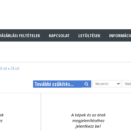
VÁSÁRLÁSI FELTÉTELEK
KAPCSOLAT
LETÖLTÉSEK
INFORMÁCI
4 col
»
24 col