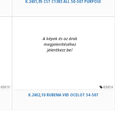
K.24X1,95 CST C1383 ALL 50-507 PURPOSE
KOM191
KOM034
K.24X2,10 RUBENA V85 OCELOT 54-507