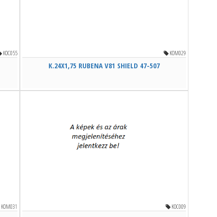
KOC055
KOM029
K.24X1,75 RUBENA V81 SHIELD 47-507
KOM031
KOC009