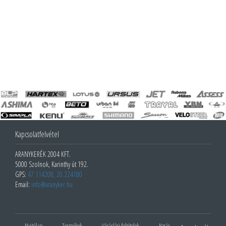
Kapcsolatfelvétel
ARANYKERÉK 2004 KFT.
5000 Szolnok, Karinthy út 192.
GPS:
47.114208, 20.224180
Email:
info@aranyker.hu
Nyitólap
Termékek
Vásárlási feltételek
Kosár