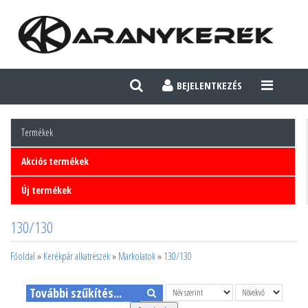
BEJELENTKEZÉS
TOGGLE
NAVIGATI
Termékek
Akciós termékek
Új termékek
130/130
Főoldal
»
Kerékpár alkatrészek
»
Markolatok
»
130/130