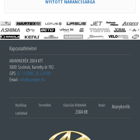
NYITOTT NARANCSSÁRGA
Kapcsolatfelvétel
ARANYKERÉK 2004 KFT.
5000 Szolnok, Karinthy út 192.
GPS:
47.114208, 20.224180
Email:
info@aranyker.hu
Nyitólap
Termékek
Vásárlási feltételek
Kosár
Aranykerék
2004 Kft.
Letöltések