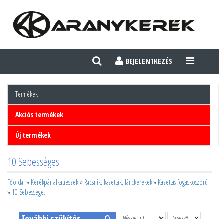
BEJELENTKEZÉS
TOGGLE
NAVIGATI
Termékek
Akciós termékek
Új termékek
10 Sebességes
Főoldal
»
Kerékpár alkatrészek
»
Racsnik, kazetták, lánckerekek
»
Kazettás fogaskoszorú
»
10 Sebességes