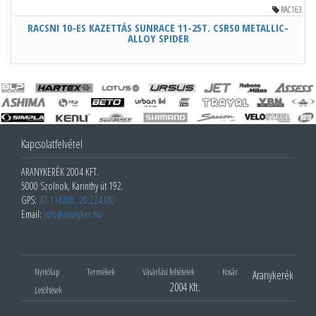
RAC163
RACSNI 10-ES KAZETTÁS SUNRACE 11-25T. CSRS0 METALLIC-
ALLOY SPIDER
Kapcsolatfelvétel
ARANYKERÉK 2004 KFT.
5000 Szolnok, Karinthy út 192.
GPS:
47.114208, 20.224180
Email:
info@aranyker.hu
Nyitólap
Termékek
Vásárlási feltételek
Kosár
Aranykerék
2004 Kft.
Letöltések