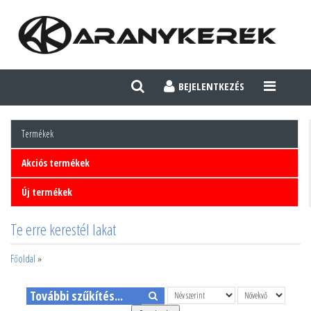
BEJELENTKEZÉS
TOGGLE
NAVIGATI
Termékek
Akciós termékek
Új termékek
Te erre kerestél lakat
Főoldal
»